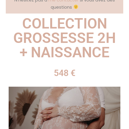
questions
COLLECTION
GROSSESSE 2H
+ NAISSANCE
548 €