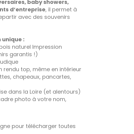
ersaires, baby showers,
ts d’entreprise
, il permet à
repartir avec des souvenirs
 unique :
ois naturel Impression
rs garantis !)
ludique
n rendu top, même en intérieur
ettes, chapeaux, pancartes,
rise dans la Loire (et alentours)
 cadre photo à votre nom,
ligne pour télécharger toutes