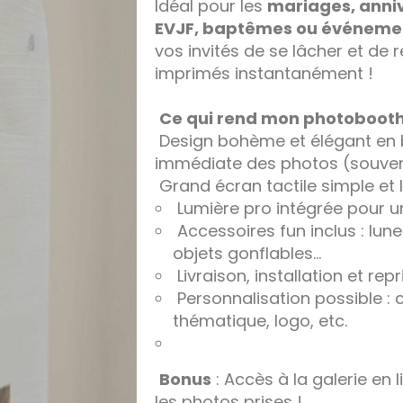
Idéal pour les
mariages, anniv
EVJF, baptêmes ou événemen
vos invités de se lâcher et de 
imprimés instantanément !
Ce qui rend mon photobooth
Design bohème et élégant en b
immédiate des photos (souveni
Grand écran tactile simple et 
Lumière pro intégrée pour u
Accessoires fun inclus : lun
objets gonflables…
Livraison, installation et rep
Personnalisation possible :
thématique, logo, etc.
Bonus
: Accès à la galerie en 
les photos prises !